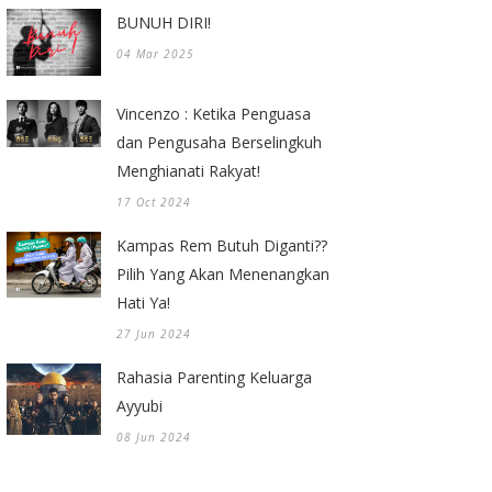
BUNUH DIRI!
04 Mar 2025
Vincenzo : Ketika Penguasa
dan Pengusaha Berselingkuh
Menghianati Rakyat!
17 Oct 2024
Kampas Rem Butuh Diganti??
Pilih Yang Akan Menenangkan
Hati Ya!
27 Jun 2024
Rahasia Parenting Keluarga
Ayyubi
08 Jun 2024