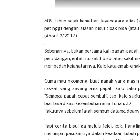
689 tahun sejak kematian Jayanegara alias j
petinggi dengan alasan bisul tidak bisa (at
(About 2/2017).
.
Sebenarnya, bukan pertama kali papah-papah p
persidangan, entah itu sakit bisul atau sakit 
membedah kejahatannya. Kalo kata emak-emak 
.
Cuma mau ngomong, buat papah yang masih suk
rakyat yang sayang ama papah, kalo tahu p
"Semoga papah cepat sembuh", tapi kalo sakitn
biar bisa dikasi kesembuhan ama Tuhan. :D
Takutnya sebelum jatah sembuh datang, doanya 
.
Tapi cerita bisul ga melulu jelek kok. Pan
memimpin pasukannya dalam keadaan tubuh pe