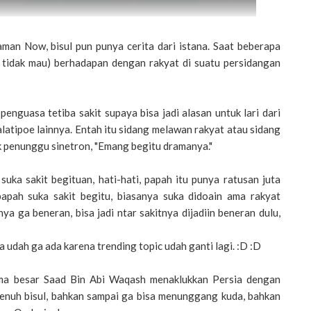
aman Now, bisul pun punya cerita dari istana. Saat beberapa
au tidak mau) berhadapan dengan rakyat di suatu persidangan
enguasa tetiba sakit supaya bisa jadi alasan untuk lari dari
malatipoe lainnya. Entah itu sidang melawan rakyat atau sidang
penunggu sinetron, "Emang begitu dramanya."
a sakit begituan, hati-hati, papah itu punya ratusan juta
apah suka sakit begitu, biasanya suka didoain ama rakyat
ya ga beneran, bisa jadi ntar sakitnya dijadiin beneran dulu,
udah ga ada karena trending topic udah ganti lagi. :D :D
glima besar Saad Bin Abi Waqash menaklukkan Persia dengan
nuh bisul, bahkan sampai ga bisa menunggang kuda, bahkan