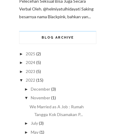
Pelecehan Seksual Bisa Juga Secara
Verbal Oleh. @helmiyatulhidayati Saking
besarnya nama Blackpink, bahkan yan...
BLOG ARCHIVE
2025
(2)
►
2024
(5)
►
2023
(5)
►
2022
(15)
▼
December
(3)
►
November
(1)
▼
We Married as A Job : Rumah
Tangga Kok Disamakan P...
July
(3)
►
May
(1)
►