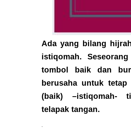
Ada yang bilang hijra
istiqomah. Seseorang
tombol baik dan bu
berusaha untuk tetap
(baik) –istiqomah-
telapak tangan.
.