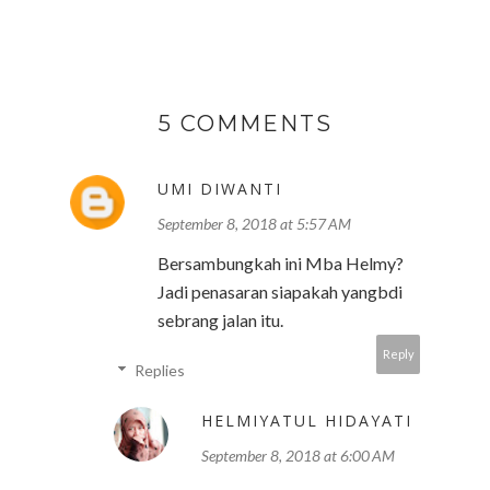
5 COMMENTS
UMI DIWANTI
September 8, 2018 at 5:57 AM
Bersambungkah ini Mba Helmy?
Jadi penasaran siapakah yangbdi
sebrang jalan itu.
Reply
Replies
HELMIYATUL HIDAYATI
September 8, 2018 at 6:00 AM