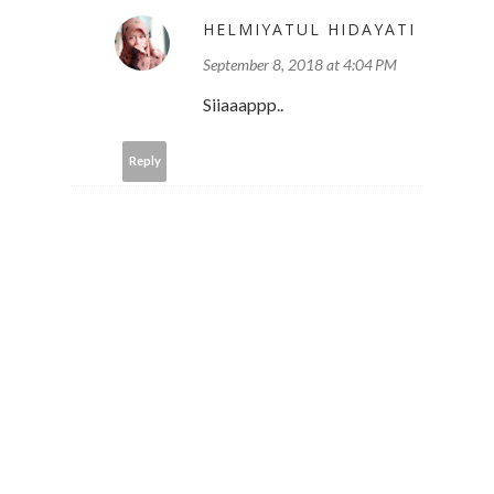
HELMIYATUL HIDAYATI
September 8, 2018 at 4:04 PM
Siiaaappp..
Reply