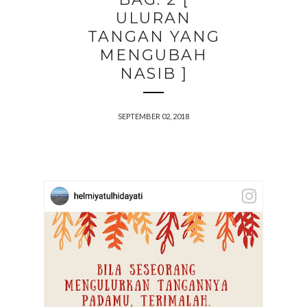
ULURAN
TANGAN YANG
MENGUBAH
NASIB ]
SEPTEMBER 02, 2018