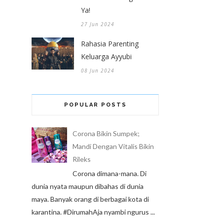
Ya!
27 Jun 2024
Rahasia Parenting
Keluarga Ayyubi
08 Jun 2024
POPULAR POSTS
Corona Bikin Sumpek;
Mandi Dengan Vitalis Bikin
Rileks
Corona dimana-mana. Di
dunia nyata maupun dibahas di dunia
maya. Banyak orang di berbagai kota di
karantina. #DirumahAja nyambi ngurus ...