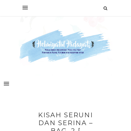
KISAH SERUNI
DAN SERINA –
BAG. 2 [