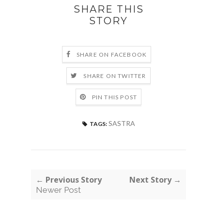
SHARE THIS
STORY
SHARE ON FACEBOOK
SHARE ON TWITTER
PIN THIS POST
SASTRA
TAGS:
← Previous Story
Next Story →
Newer Post