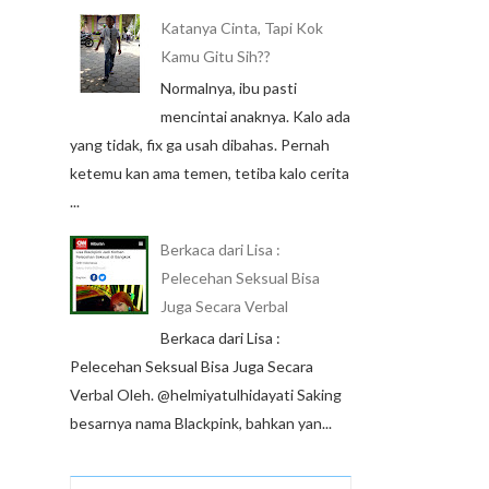
Katanya Cinta, Tapi Kok
Kamu Gitu Sih??
Normalnya, ibu pasti
mencintai anaknya. Kalo ada
yang tidak, fix ga usah dibahas. Pernah
ketemu kan ama temen, tetiba kalo cerita
...
Berkaca dari Lisa :
Pelecehan Seksual Bisa
Juga Secara Verbal
Berkaca dari Lisa :
Pelecehan Seksual Bisa Juga Secara
Verbal Oleh. @helmiyatulhidayati Saking
besarnya nama Blackpink, bahkan yan...