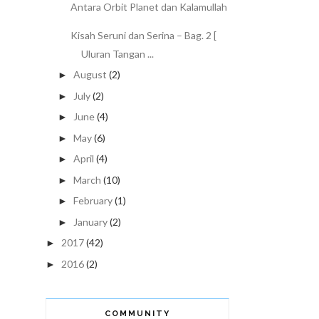
Antara Orbit Planet dan Kalamullah
Kisah Seruni dan Serina – Bag. 2 [
Uluran Tangan ...
August
(2)
►
July
(2)
►
June
(4)
►
May
(6)
►
April
(4)
►
March
(10)
►
February
(1)
►
January
(2)
►
2017
(42)
►
2016
(2)
►
COMMUNITY