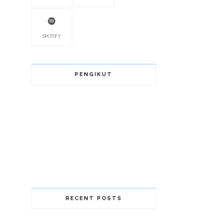
SPOTIFY
PENGIKUT
RECENT POSTS