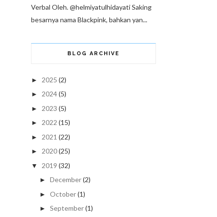
Verbal Oleh. @helmiyatulhidayati Saking
besarnya nama Blackpink, bahkan yan...
BLOG ARCHIVE
2025
(2)
►
2024
(5)
►
2023
(5)
►
2022
(15)
►
2021
(22)
►
2020
(25)
►
2019
(32)
▼
December
(2)
►
October
(1)
►
September
(1)
►