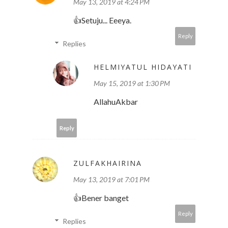
May 13, 2019 at 4:24 PM
👍Setuju... Eeeya.
Reply
Replies
HELMIYATUL HIDAYATI
May 15, 2019 at 1:30 PM
AllahuAkbar
Reply
ZULFAKHAIRINA
May 13, 2019 at 7:01 PM
👍Bener banget
Reply
Replies