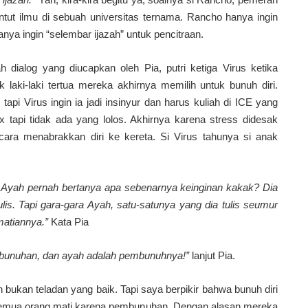
ut ilmu di sebuah universitas ternama. Rancho hanya ingin
ya ingin “selembar ijazah” untuk pencitraan.
 dialog yang diucapkan oleh Pia, putri ketiga Virus ketika
aki-laki tertua mereka akhirnya memilih untuk bunuh diri.
 tapi Virus ingin ia jadi insinyur dan harus kuliah di ICE yang
x tapi tidak ada yang lolos. Akhirnya karena stress didesak
cara menabrakkan diri ke kereta. Si Virus tahunya si anak
 Ayah pernah bertanya apa sebenarnya keinginan kakak? Dia
enulis. Tapi gara-gara Ayah, satu-satunya yang dia tulis seumur
matiannya.”
Kata Pia
pembunuhan, dan ayah adalah pembunuhnya!”
lanjut Pia.
 bukan teladan yang baik. Tapi saya berpikir bahwa bunuh diri
 Semua orang mati karena pembunuhan. Dengan alasan mereka