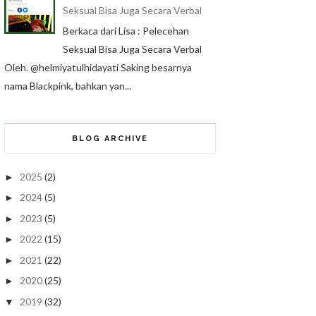
Seksual Bisa Juga Secara Verbal
Berkaca dari Lisa : Pelecehan
Seksual Bisa Juga Secara Verbal
Oleh. @helmiyatulhidayati Saking besarnya
nama Blackpink, bahkan yan...
BLOG ARCHIVE
2025
(2)
►
2024
(5)
►
2023
(5)
►
2022
(15)
►
2021
(22)
►
2020
(25)
►
2019
(32)
▼