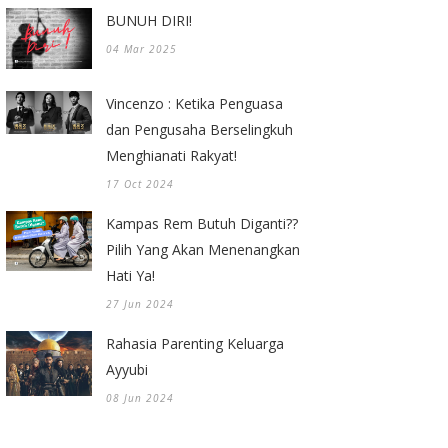
BUNUH DIRI!
04 Mar 2025
Vincenzo : Ketika Penguasa
dan Pengusaha Berselingkuh
Menghianati Rakyat!
17 Oct 2024
Kampas Rem Butuh Diganti??
Pilih Yang Akan Menenangkan
Hati Ya!
27 Jun 2024
Rahasia Parenting Keluarga
Ayyubi
08 Jun 2024