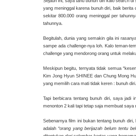
Sejauh ini, saya tahu bunuh diri kalo search di
yang meninggal karena bunuh diri, baik beri
sekitar 800.000 orang meninggal per tahunny
tahunnya.
Begitulah, dunia yang semakin gila ini rasan
sampe ada challenge-nya loh. Kalo teman-tem
challenge yang mendorong orang untuk melaku
Meskipun begitu, ternyata tidak semua “kese
Kim Jong Hyun SHINEE dan Chung Mong Hun 
yang memilih cara mati tidak keren : bunuh dir
Tapi berbicara tentang bunuh diri, saya jadi i
menonton 2 kali tapi tetap saja membuat saya
Sebenarnya film ini bukan tentang bunuh diri, 
adalah
“orang yang berijazah belum tentu b
ditentukan dari selembar kertas yang bernama 