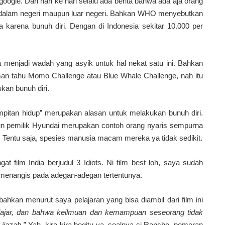
 google. Dari hari ke hari selalu ada berita bahwa ada aja orang
ta dalam negeri maupun luar negeri. Bahkan WHO menyebutkan
a karena bunuh diri. Dengan di Indonesia sekitar 10.000 per
ya menjadi wadah yang asyik untuk hal nekat satu ini. Bahkan
an tahu Momo Challenge atau Blue Whale Challenge, nah itu
kan bunuh diri.
mpitan hidup” merupakan alasan untuk melakukan bunuh diri.
pemilik Hyundai merupakan contoh orang nyaris sempurna
i. Tentu saja, spesies manusia macam mereka ya tidak sedikit.
ngat film India berjudul 3 Idiots. Ni film best loh, saya sudah
 menangis pada adegan-adegan tertentunya.
bahkan menurut saya pelajaran yang bisa diambil dari film ini
elajar, dan bahwa keilmuan dan kemampuan seseorang tidak
ijazah.”
Yah, kira-kira begitu ya, soalnya si Rancho, pemeran