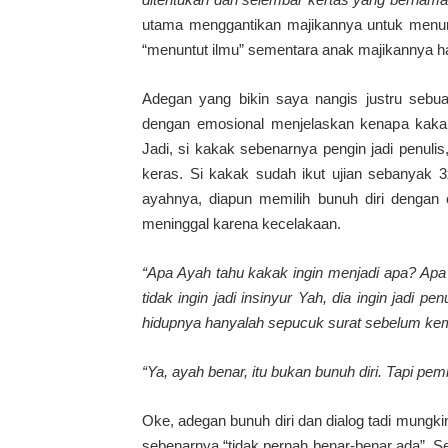
utama menggantikan majikannya untuk menunt
“menuntut ilmu” sementara anak majikannya han
Adegan yang bikin saya nangis justru sebuah
dengan emosional menjelaskan kenapa kakak l
Jadi, si kakak sebenarnya pengin jadi penulis,
keras. Si kakak sudah ikut ujian sebanyak 3
ayahnya, diapun memilih bunuh diri dengan 
meninggal karena kecelakaan.
“Apa Ayah tahu kakak ingin menjadi apa? Apa
tidak ingin jadi insinyur Yah, dia ingin jadi p
hidupnya hanyalah sepucuk surat sebelum ke
“Ya, ayah benar, itu bukan bunuh diri. Tapi 
Oke, adegan bunuh diri dan dialog tadi mungkin
sebenarnya “tidak pernah benar-benar ada”.