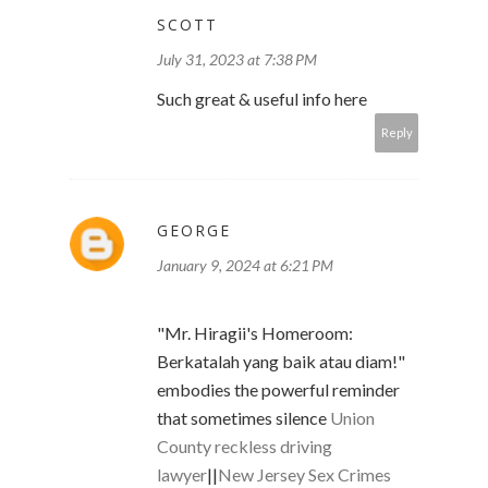
SCOTT
July 31, 2023 at 7:38 PM
Such great & useful info here
Reply
GEORGE
January 9, 2024 at 6:21 PM
"Mr. Hiragii's Homeroom:
Berkatalah yang baik atau diam!"
embodies the powerful reminder
that sometimes silence
Union
County reckless driving
lawyer
||
New Jersey Sex Crimes