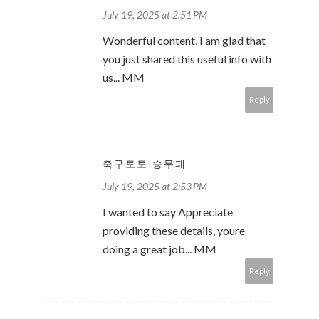
July 19, 2025 at 2:51 PM
Wonderful content, I am glad that
you just shared this useful info with
us... MM
Reply
축구토토 승무패
July 19, 2025 at 2:53 PM
I wanted to say Appreciate
providing these details, youre
doing a great job... MM
Reply