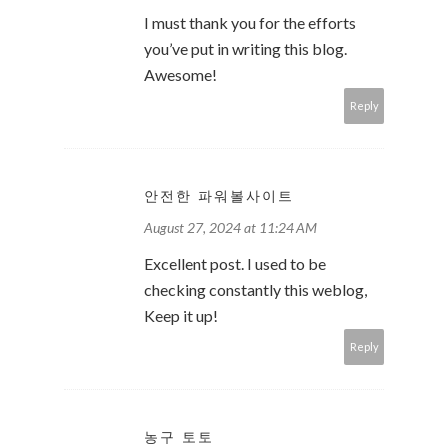
I must thank you for the efforts
you’ve put in writing this blog.
Awesome!
Reply
안전한 파워볼사이트
August 27, 2024 at 11:24 AM
Excellent post. I used to be
checking constantly this weblog,
Keep it up!
Reply
농구 토토