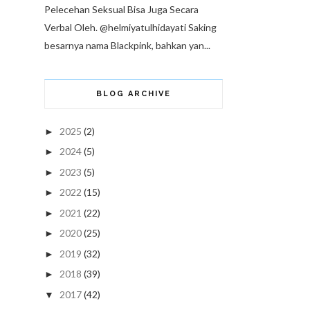
Pelecehan Seksual Bisa Juga Secara
Verbal Oleh. @helmiyatulhidayati Saking
besarnya nama Blackpink, bahkan yan...
BLOG ARCHIVE
2025
(2)
►
2024
(5)
►
2023
(5)
►
2022
(15)
►
2021
(22)
►
2020
(25)
►
2019
(32)
►
2018
(39)
►
2017
(42)
▼