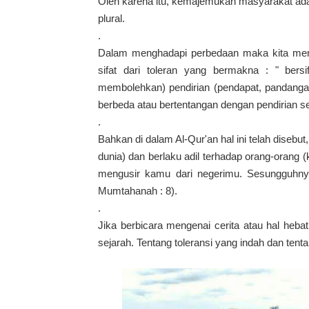
Oleh karena itu, kemajemukan masyarakat adala
plural.
.
Dalam menghadapi perbedaan maka kita memerl
sifat dari toleran yang bermakna : " ber
membolehkan) pendirian (pendapat, pandanga
berbeda atau bertentangan dengan pendirian se
.
Bahkan di dalam Al-Qur'an hal ini telah disebu
dunia) dan berlaku adil terhadap orang-orang 
mengusir kamu dari negerimu. Sesungguhnya,
Mumtahanah : 8).
.
Jika berbicara mengenai cerita atau hal heb
sejarah. Tentang toleransi yang indah dan tent