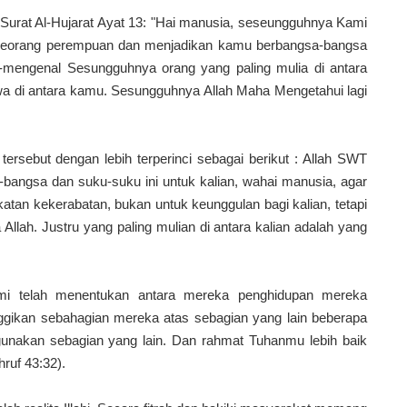
n Surat Al-Hujarat Ayat 13: "Hai manusia, seseungguhnya Kami
n seorang perempuan dan menjadikan kamu berbangsa-bangsa
-mengenal Sesungguhnya orang yang paling mulia di antara
akwa di antara kamu. Sesungguhnya Allah Maha Mengetahui lagi
tersebut dengan lebih terperinci sebagai berikut : Allah SWT
angsa dan suku-suku ini untuk kalian, wahai manusia, agar
katan kekerabatan, bukan untuk keunggulan bagi kalian, tetapi
llah. Justru yang paling mulian di antara kalian adalah yang
ami telah menentukan antara mereka penghidupan mereka
ggikan sebahagian mereka atas sebagian yang lain beberapa
unakan sebagian yang lain. Dan rahmat Tuhanmu lebih baik
ruf 43:32).