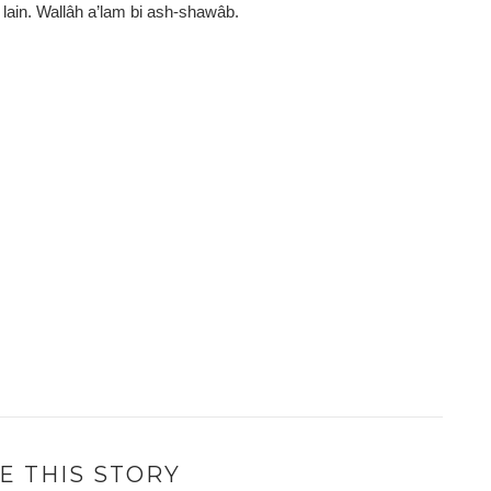
 lain. Wallâh a’lam bi ash-shawâb.
E THIS STORY