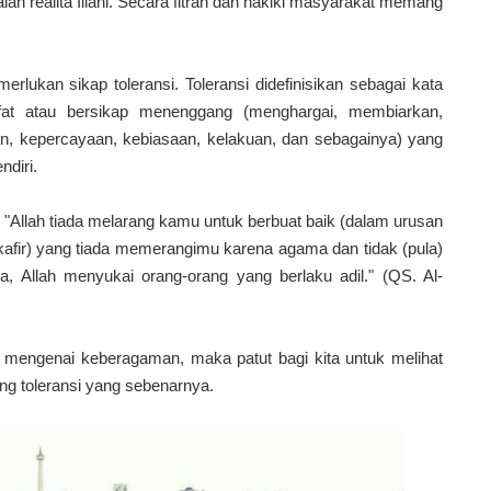
h realita Illahi. Secara fitrah dan hakiki masyarakat memang
ukan sikap toleransi. Toleransi didefinisikan sebagai kata
sifat atau bersikap menenggang (menghargai, membiarkan,
n, kepercayaan, kebiasaan, kelakuan, dan sebagainya) yang
ndiri.
t, "Allah tiada melarang kamu untuk berbuat baik (dalam urusan
(kafir) yang tiada memerangimu karena agama dan tidak (pula)
 Allah menyukai orang-orang yang berlaku adil." (QS. Al-
at mengenai keberagaman, maka patut bagi kita untuk melihat
ang toleransi yang sebenarnya.