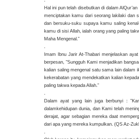
Hal ini pun telah disebutkan di dalam AlQur’a
menciptakan kamu dari seorang lakilaki da
dan bersuku-suku supaya kamu saling kenal
kamu di sisi Allah, ialah orang yang paling t
Maha Mengenal."
.
Imam Ibnu Jarir At-Thabari menjelaskan ayat 
berpesan, "Sungguh Kami menjadikan bangsa-b
kalian saling mengenal satu sama lain dalam i
kekerabatan yang mendekatkan kalian kepada A
paling takwa kepada Allah."
.
Dalam ayat yang lain juga berbunyi : "K
dalamkehidupan dunia, dan Kami telah menin
derajat, agar sebagian mereka daat memperg
dari apa yang mereka kumpulkan. (QS Az-Zukh
.